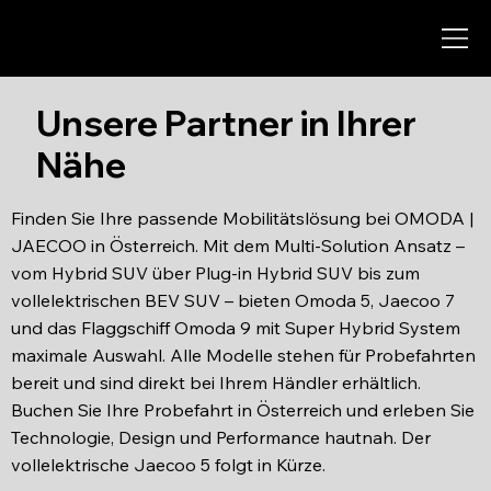
C
h
o
o
s
e
g
r
e
a
t
.
Unsere Partner in Ihrer
Nähe
Finden Sie Ihre passende Mobilitätslösung bei OMODA |
JAECOO in Österreich. Mit dem Multi-Solution Ansatz –
vom Hybrid SUV über Plug-in Hybrid SUV bis zum
vollelektrischen BEV SUV – bieten Omoda 5, Jaecoo 7
und das Flaggschiff Omoda 9 mit Super Hybrid System
maximale Auswahl. Alle Modelle stehen für Probefahrten
bereit und sind direkt bei Ihrem Händler erhältlich.
Buchen Sie Ihre Probefahrt in Österreich und erleben Sie
Technologie, Design und Performance hautnah. Der
vollelektrische Jaecoo 5 folgt in Kürze.