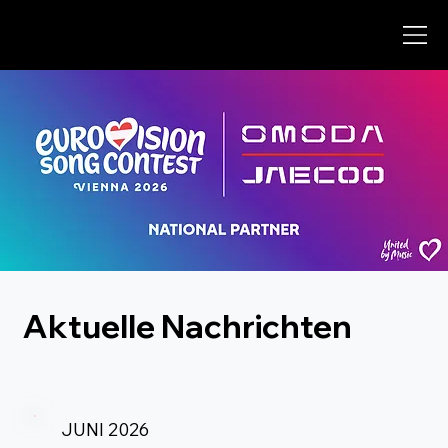
C
h
o
o
s
e
g
r
e
a
t
.
Aktuelle Nachrichten
JUNI 2026